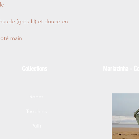
de
chaude (gros fil) et douce en
icoté main
Collections
Mariazinha - Co
Robes
Tee-shirts
Pulls