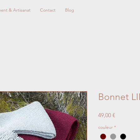
nt & Artisanat
Contact
Blog
Bonnet L
Prix
49,00 €
couleur
*