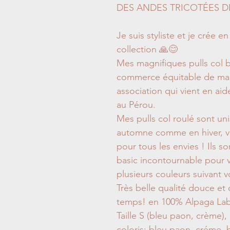
DES ANDES TRICOTÉES D
Je suis styliste et je crée
collection 🙏😊
Mes magnifiques pulls col b
commerce équitable de mani
association qui vient en a
au Pérou.
Mes pulls col roulé sont un
automne comme en hiver, vo
pour tous les envies ! Ils s
basic incontournable pour 
plusieurs couleurs suivant vo
Très belle qualité douce et
temps! en 100% Alpaga Labe
Taille S (bleu paon, crème),
coloris: bleu paon, créme, b