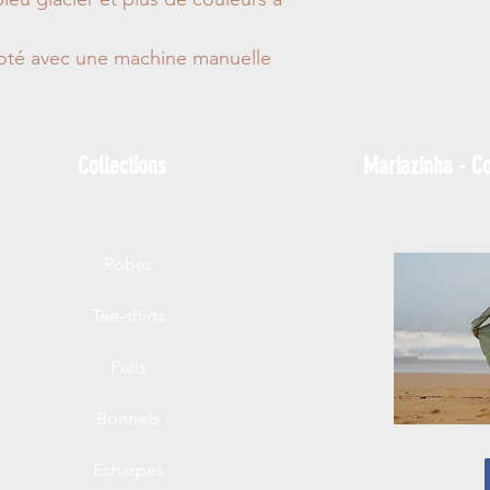
ricoté avec une machine manuelle
Collections
Mariazinha - Co
Robes
Tee-shirts
Pulls
Bonnets
Écharpes