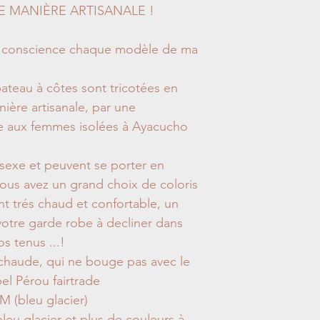
E MANIÈRE ARTISANALE !
 en conscience chaque modèle de ma
ateau à côtes sont tricotées en
ère artisanale, par une
ide aux femmes isolées à Ayacucho
isexe et peuvent se porter en
us avez un grand choix de coloris
ont trés chaud et confortable, un
votre garde robe à decliner dans
s tenus ...!
 chaude, qui ne bouge pas avec le
l Pérou fairtrade
 M (bleu glacier)
leu glacier et plus de couleurs à