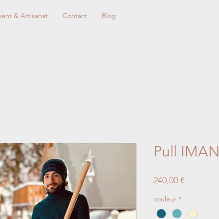
nt & Artisanat
Contact
Blog
Pull IMA
Prix
240,00 €
couleur
*