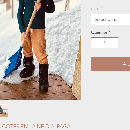
taille
*
Sélectionner
Quantité
*
Ajo
À CÔTES EN LAINE D'ALPAGA