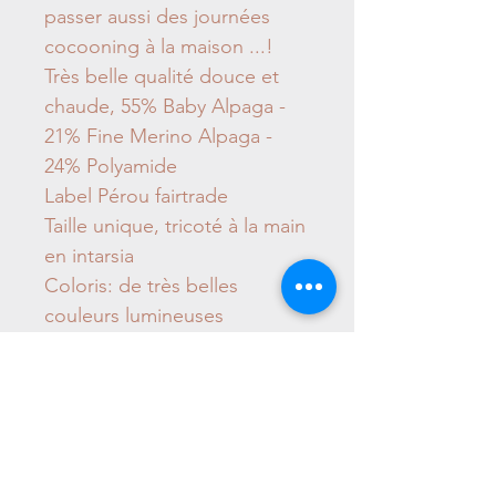
passer aussi des journées
cocooning à la maison ...!
Très belle qualité douce et
chaude, 55% Baby Alpaga -
21% Fine Merino Alpaga -
24% Polyamide
Label Pérou fairtrade
Taille unique, tricoté à la main
en intarsia
Coloris: de très belles
couleurs lumineuses
et multicolores sur fond
beige et sable (identique aux
photos).
- Lavage à la main à froid,
- Fabriqué de manière
artisanale et éthique.