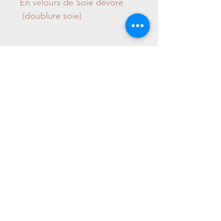
En velours de Soie dévoré
(doublure soie)
Mariazinha - Collection éthique Alpaga
Informations
CGV
FAQ
Confidentialité