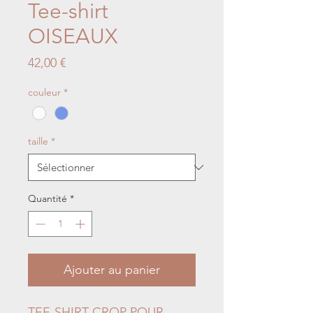
Tee-shirt
OISEAUX
Prix
42,00 €
couleur
*
taille
*
Quantité
*
Ajouter au panier
TEE-SHIRT CROP POUR