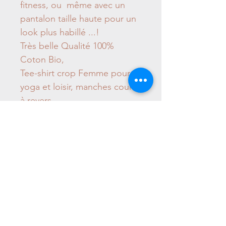
fitness, ou même avec un
pantalon taille haute pour un
look plus habillé ...!
Très belle Qualité 100%
Coton Bio,
Tee-shirt crop Femme pour
yoga et loisir, manches courte
à revers
Coloris: blanc ou bleu
lavande en teinture
écologique des couleurs zen
pour se connecter à son moi
supérieur !
- lavage à la main à froid,