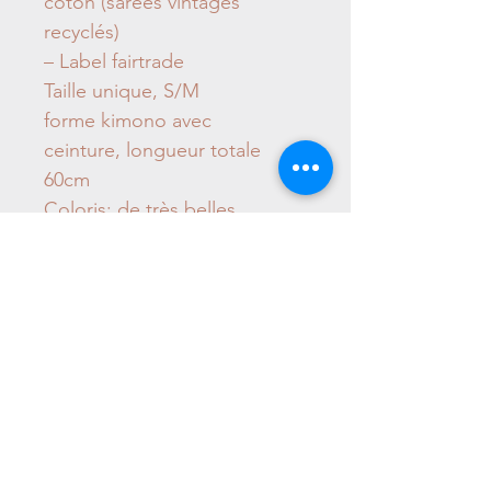
coton (sarees vintages
recyclés)
– Label fairtrade
Taille unique, S/M
forme kimono avec
ceinture, longueur totale
60cm
Coloris: de très belles
couleurs lumineuses,
identiques à la photo.
- lavage à la main à froid,
FABRICATION
INDIENNE LABEL FAIRTRAD
E
Mariazinha - Collection éthique Alpaga